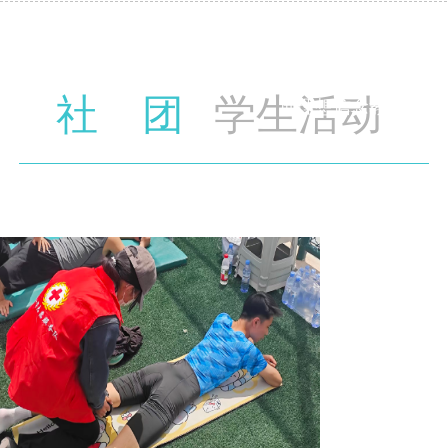
理论与路线方
针，常态化开
社 团
学生活动
展理想信念教
育，提升青年
思政与道德素
养。纵深推进
全面从严治
团，规范基层
团组织建设、
团员评议、团
干部培养与...