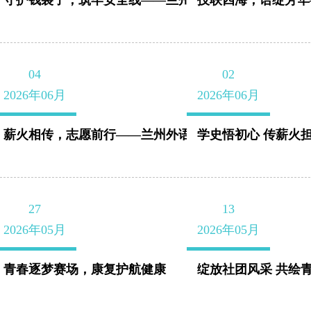
守护钱袋子，筑牢安全线——兰州外语职业学院教...
技联四海，语绽芳华
政中心工作，
统筹思想引
领、校园文
04
02
化、科创、社
2026年06月
2026年06月
会实践、志愿
薪火相传，志愿前行——兰州外语职业学院25届青...
学史悟初心 传薪火
服务、素质拓
展、基层团学
27
13
建设。把理论
2026年05月
2026年05月
武装摆在首
位，组织团员
青春逐梦赛场，康复护航健康
绽放社团风采 共绘青
深学党的创新