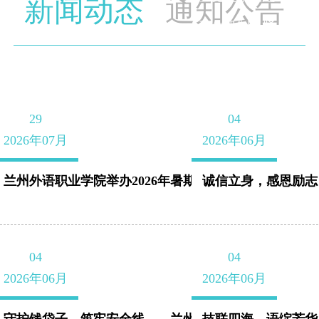
介
新闻动态
通知公告
工作机制，紧
扣立德树人根
本任务，履行
组织、引导、
29
04
2026年07月
2026年06月
服务青年与维
护青年合法权
兰州外语职业学院举办2026年暑期“三下乡”暨“...
诚信立身，感恩励志
益职能，筑牢
党联系青年的
04
04
桥梁纽带。 团
2026年06月
2026年06月
委围绕学校党