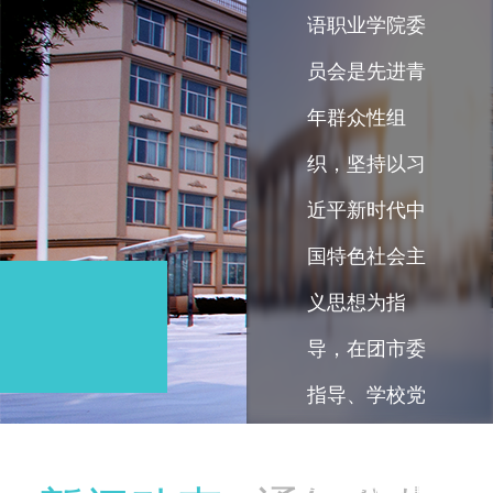
语职业学院委
员会是先进青
年群众性组
织，坚持以习
近平新时代中
国特色社会主
处
义思想为指
导，在团市委
室
指导、学校党
简
委领导下，健
全党建带团建